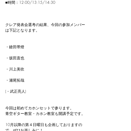
■時間：12:00/13:15/14:30
クレア発表会選考の結果、今回の参加メンバー
は下記となります。
・鎗田帯燈
・坂田直也
・川上美吹
・瀬尾拓哉
(・武正亮人)
今回は初めてカホンセットで参ります。
青空ギター教室・カホン教室も開講予定です。
10月以降の第４日曜日も企画しておりますの
で、ぜひお楽しみに！